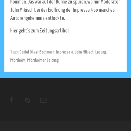
kommen. Das war auf der Bühne zu spüren, wo mir Moderator
John Mikisch bei der Eröffnung der Impressa 4 so manches
Autorengeheimnis entlockte.
Hier geht’s zum Zeitungsartikel
Tags:
Daniel Oliver Bachmann
,
Impressa 4
,
John Mikisch
,
Lesung
,
Pforzheim
,
Pforzheimer Zeitung