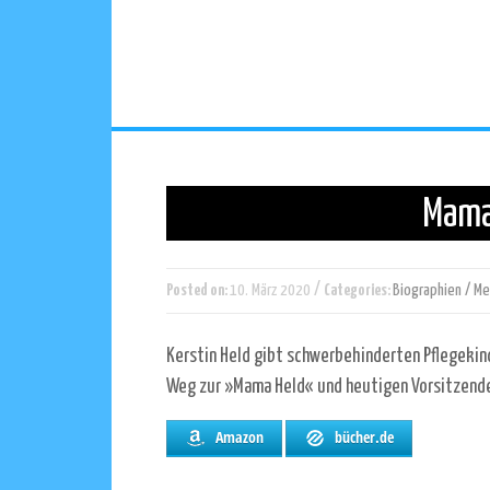
Mama 
/
Posted on:
10. März 2020
Categories:
Biographien / Me
Kerstin Held gibt schwerbehinderten Pflegekind
Weg zur »Mama Held« und heutigen Vorsitzenden
Amazon
bücher.de